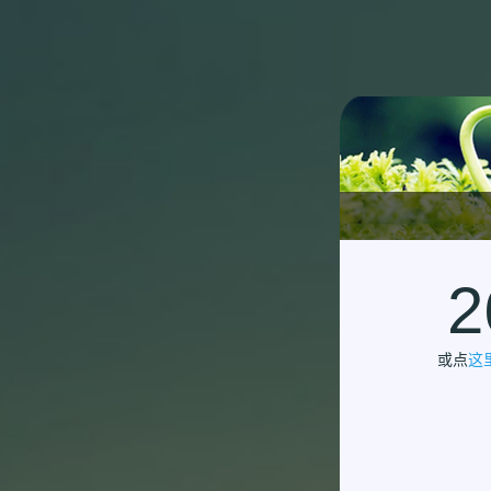
2
或点
这